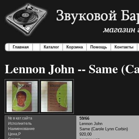
Главная
Каталог
Корзина
Помощь
Контакты
Lennon John -- Same (Ca
№ в кат.сайта
59/66
Исполнитель
Lennon John
Наименование
Same (Carole Lynn Corbin)
Цена,Р
920,00