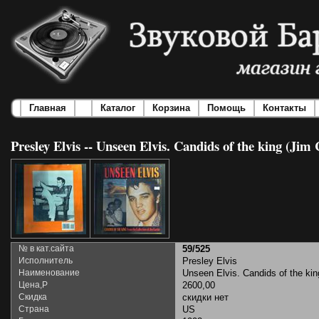
Главная
Каталог
Корзина
Помощь
Контакты
Presley Elvis -- Unseen Elvis. Candids of the king (Jim 
№ в кат.сайта
59/525
Исполнитель
Presley Elvis
Наименование
Unseen Elvis. Candids of the kin
Цена,Р
2600,00
Скидка
скидки нет
Страна
US