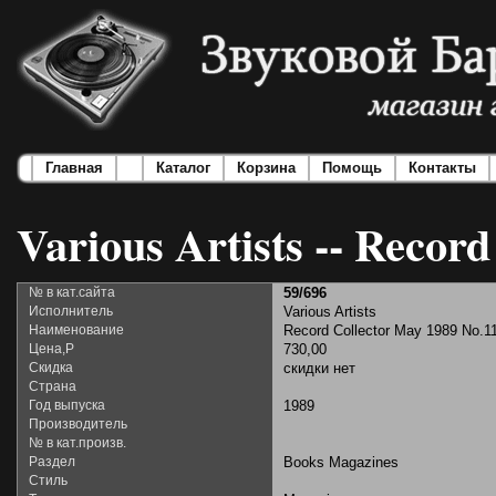
Главная
Каталог
Корзина
Помощь
Контакты
Various Artists -- Recor
№ в кат.сайта
59/696
Исполнитель
Various Artists
Наименование
Record Collector May 1989 No.1
Цена,Р
730,00
Скидка
скидки нет
Страна
Год выпуска
1989
Производитель
№ в кат.произв.
Раздел
Books Magazines
Стиль