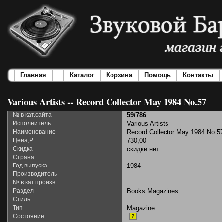
Главная
Каталог
Корзина
Помощь
Контакты
Various Artists -- Record Collector May 1984 No.57
№ в кат.сайта
59/786
Исполнитель
Various Artists
Наименование
Record Collector May 1984 No.5
Цена,Р
730,00
Скидка
скидки нет
Страна
Год выпуска
1984
Производитель
№ в кат.произв.
Раздел
Books Magazines
Стиль
Тип
Magazine
Состояние
?