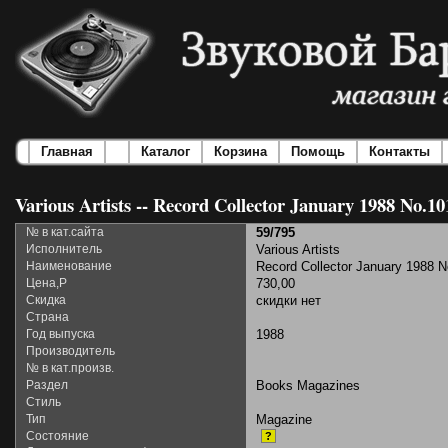
Главная
Каталог
Корзина
Помощь
Контакты
Various Artists -- Record Collector January 1988 No.10
№ в кат.сайта
59/795
Исполнитель
Various Artists
Наименование
Record Collector January 1988 
Цена,Р
730,00
Скидка
скидки нет
Страна
Год выпуска
1988
Производитель
№ в кат.произв.
Раздел
Books Magazines
Стиль
Тип
Magazine
Состояние
?