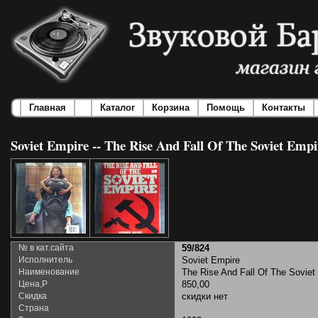
Главная
Каталог
Корзина
Помощь
Контакты
Soviet Empire -- The Rise And Fall Of The Soviet Empir
№ в кат.сайта
59/824
Исполнитель
Soviet Empire
Наименование
The Rise And Fall Of The Soviet 
Цена,Р
850,00
Скидка
скидки нет
Страна