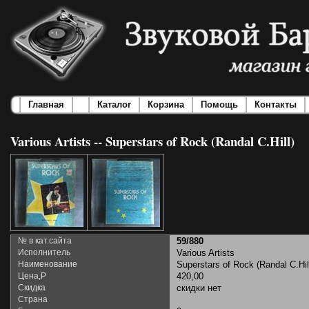
Главная
Каталог
Корзина
Помощь
Контакты
Various Artists -- Superstars of Rock (Randal C.Hill)
№ в кат.сайта
59/880
Исполнитель
Various Artists
Наименование
Superstars of Rock (Randal C.Hil
Цена,Р
420,00
Скидка
скидки нет
Страна