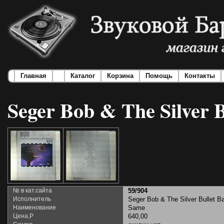
Главная
Каталог
Корзина
Помощь
Контакты
Seger Bob & The Silver B
№ в кат.сайта
59/904
Исполнитель
Seger Bob & The Silver Bullet B
Наименование
Same
Цена,Р
640,00