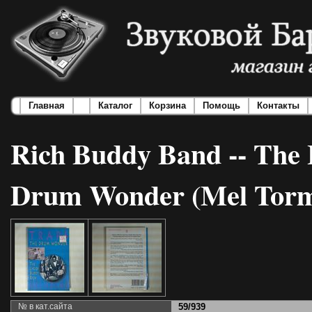
Главная
Каталог
Корзина
Помощь
Контакты
Rich Buddy Band -- The 
Drum Wonder (Mel Tor
№ в кат.сайта
59/939