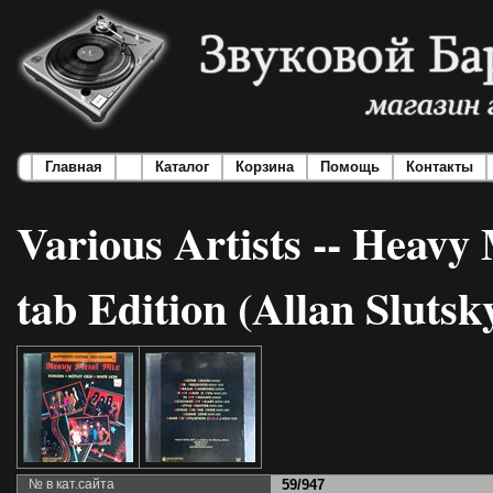
Главная
Каталог
Корзина
Помощь
Контакты
Various Artists -- Heavy
tab Edition (Allan Slutsk
№ в кат.сайта
59/947