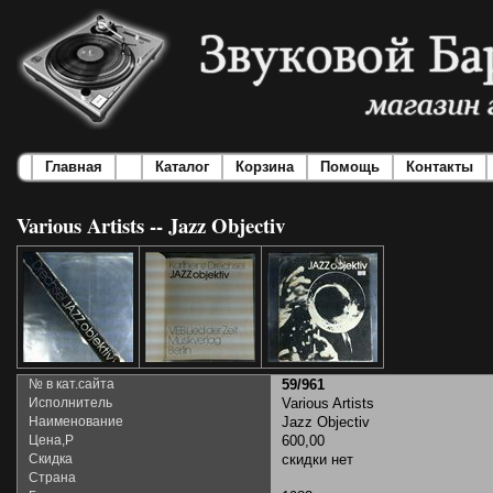
Главная
Каталог
Корзина
Помощь
Контакты
Various Artists -- Jazz Objectiv
№ в кат.сайта
59/961
Исполнитель
Various Artists
Наименование
Jazz Objectiv
Цена,Р
600,00
Скидка
скидки нет
Страна