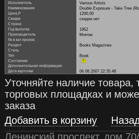
Исполнитель
Various Artists
Наименование
Double Exposure - Take Tree (R
Цена,Р
1200,00
Скидка
скидки нет
Страна
Год выпуска
1952
Производитель
Morrow
№ в кат.произв.
Раздел
Books Magazines
Стиль
Тип
Book
Состояние
?
Дополнительная информация
Дата карточки
06.08.2007 22:35:48
Уточняйте наличие товара, 
торговых площадках и може
заказа
Добавить в корзину
Наза
Ленинский проспект, дом 70