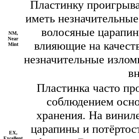
Пластинку проигрыва
иметь незначительные
волосяные царапин
NM,
Near
влияющие на качеств
Mint
незначительные излом
в
Пластинка часто про
соблюдением осно
хранения. На винил
царапины и потёрто
EX,
Excellent