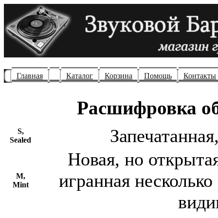
Главная
Каталог
Корзина
Помощь
Контакты
Расшифровка об
Запечатанная,
S,
Sealed
Новая, но открыта
игранная несколько 
M,
Mint
види