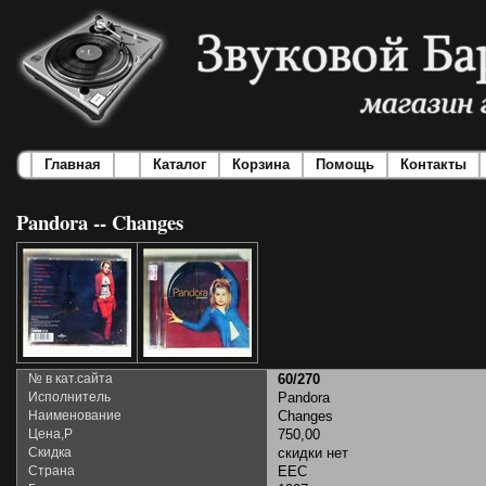
Главная
Каталог
Корзина
Помощь
Контакты
Pandora -- Changes
№ в кат.сайта
60/270
Исполнитель
Pandora
Наименование
Changes
Цена,Р
750,00
Скидка
скидки нет
Страна
EEC