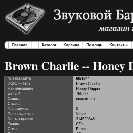
Главная
Каталог
Корзина
Помощь
Контакты
Brown Charlie -- Honey 
№ в кат.сайта
60/1644
Исполнитель
Brown Charlie
Наименование
Honey Dripper
Цена,Р
750,00
Скидка
скидки нет
Страна
Год выпуска
0
Производитель
Verve
№ в кат.произв.
314529848
Раздел
CDs
Стиль
Blues