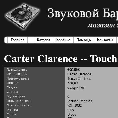
Главная
Каталог
Корзина
Помощь
Контакты
Carter Clarence -- Touch
№ в кат.сайта
60/1658
Исполнитель
Carter Clarence
Наименование
Touch Of Blues
Цена,Р
730,00
Скидка
скидки нет
Страна
Год выпуска
0
Производитель
Ichiban Records
№ в кат.произв.
ICH 1032
Раздел
CDs
Стиль
Blues