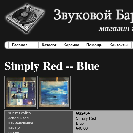
Главная
Каталог
Корзина
Помощь
Контакты
Simply Red -- Blue
№ в кат.сайта
60/2454
Исполнитель
Simply Red
Наименование
Blue
Цена,Р
640,00