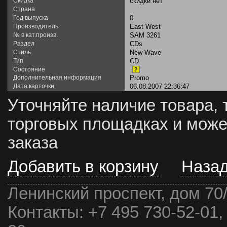
Скидка
скидки нет
Страна
Год выпуска
0
Производитель
East West
№ в кат.произв.
SAM 3261
Раздел
CDs
Стиль
New Wave
Тип
CD
Состояние
?
Дополнительная информация
Promo
Дата карточки
06.08.2007 22:36:47
Уточняйте наличие товара, 
торговых площадках и може
заказа
Добавить в корзину
Наза
Ленинский проспект, дом 70
Контакты:
+7 495 730-52-01,