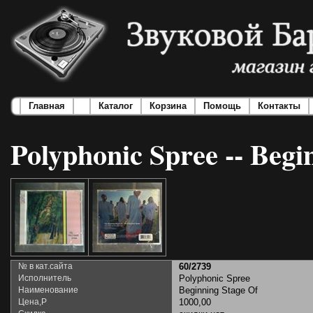
Главная
Каталог
Корзина
Помощь
Контакты
Polyphonic Spree -- Begi
№ в кат.сайта
60/2739
Исполнитель
Polyphonic Spree
Наименование
Beginning Stage Of
Цена,Р
1000,00