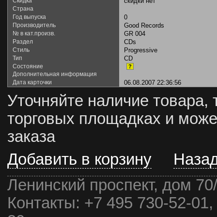
Скидка
скидки нет
Страна
Год выпуска
0
Производитель
Good Records
№ в кат.произв.
GR 004
Раздел
CDs
Стиль
Progressive
Тип
CD
Состояние
?
Дополнительная информация
Дата карточки
06.08.2007 22:36:56
Уточняйте наличие товара, 
торговых площадках и може
заказа
Добавить в корзину
Наза
Ленинский проспект, дом 70
Контакты:
+7 495 730-52-01,