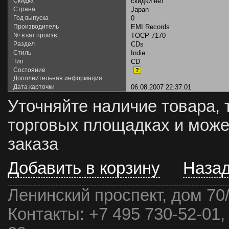
Скидка
скидки нет
Страна
Japan
Год выпуска
0
Производитель
EMI Records
№ в кат.произв.
TOCP 7170
Раздел
CDs
Стиль
Indie
Тип
CD
Состояние
?
Дополнительная информация
Дата карточки
06.08.2007 22:37:01
Уточняйте наличие товара, 
торговых площадках и може
заказа
Добавить в корзину
Наза
Ленинский проспект, дом 70
Контакты:
+7 495 730-52-01,