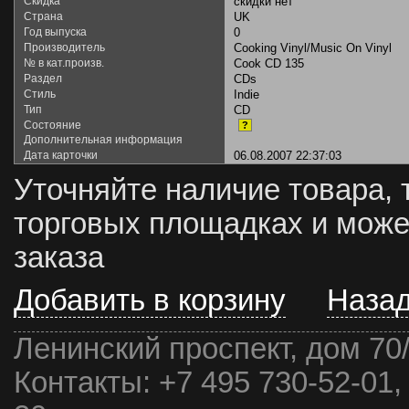
Скидка
скидки нет
Страна
UK
Год выпуска
0
Производитель
Cooking Vinyl/Music On Vinyl
№ в кат.произв.
Cook CD 135
Раздел
CDs
Стиль
Indie
Тип
CD
Состояние
?
Дополнительная информация
Дата карточки
06.08.2007 22:37:03
Уточняйте наличие товара, 
торговых площадках и може
заказа
Добавить в корзину
Наза
Ленинский проспект, дом 70
Контакты:
+7 495 730-52-01,