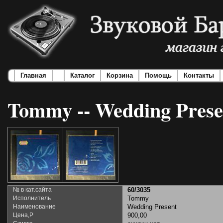
Главная
Каталог
Корзина
Помощь
Контакты
Tommy -- Wedding Prese
№ в кат.сайта
60/3035
Исполнитель
Tommy
Наименование
Wedding Present
Цена,Р
900,00