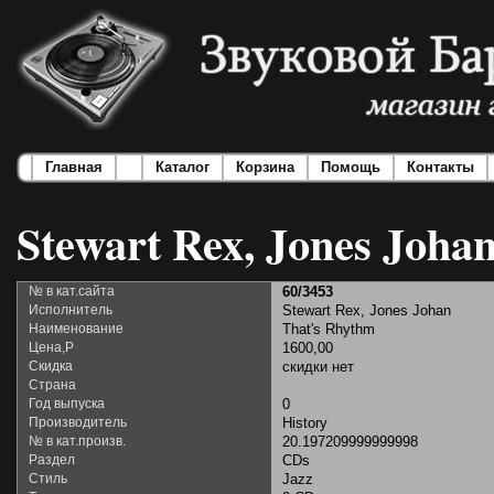
Главная
Каталог
Корзина
Помощь
Контакты
Stewart Rex, Jones Joha
№ в кат.сайта
60/3453
Исполнитель
Stewart Rex, Jones Johan
Наименование
That's Rhythm
Цена,Р
1600,00
Скидка
скидки нет
Страна
Год выпуска
0
Производитель
History
№ в кат.произв.
20.197209999999998
Раздел
CDs
Стиль
Jazz