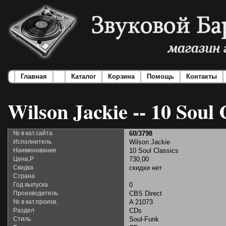
Главная
Каталог
Корзина
Помощь
Контакты
Wilson Jackie -- 10 Soul 
№ в кат.сайта
60/3798
Исполнитель
Wilson Jackie
Наименование
10 Soul Classics
Цена,Р
730,00
Скидка
скидки нет
Страна
Год выпуска
0
Производитель
CBS Direct
№ в кат.произв.
A 21073
Раздел
CDs
Стиль
Soul-Funk