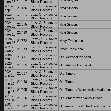
июл-26
Block Records
2015-
Jazz Of Ex-soviet
21/136
Novi Singers
апр-13
Block Records
2015-
Jazz Of Ex-soviet
21/357
Novi Singers
сен-27
Block Records
2024-
Jazz Of Ex-soviet
21/675
Novi Singers
июл-26
Block Records
2024-
Jazz Of Ex-soviet
21/410
Novi Singers
июл-15
Block Records
2024-
Jazz Of Ex-soviet
21/672
Novy Tradicional
июл-26
Block Records
2024-
Jazz Of Ex-soviet
21/673
Novy Tradicional
июл-26
Block Records
2009-
Jazz Of Ex-soviet
21/411
Old Metropolitan band
сен-12
Block Records
2020-
Jazz Of Ex-soviet
21/325
Old Metropolitan band
ноя-30
Block Records
2024-
Jazz Of Ex-soviet
21/597
Old Timers
апр-16
Block Records
2019-
Jazz Of Ex-soviet
21/446
Old Timers
янв-15
Block Records
2009-
Jazz Of Ex-soviet
21/295
Old Timers / Wroblewska Marianna
апр-16
Block Records
2014-
Jazz Of Ex-soviet
21/226
Old Timers with Sandy Brown
дек-04
Block Records
2007-
Jazz Of Ex-soviet
21/342
Olmerova Eva & The Traditional Ja
окт-11
Block Records