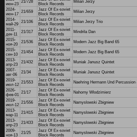
21/728
Milian Jerzy
июн-23
Block Records
2024-
Jazz Of Ex-soviet
21/659
Milian Jerzy
июн-17
Block Records
2014-
Jazz Of Ex-soviet
21/106
Milian Jerzy Trio
май-29
Block Records
2011-
Jazz Of Ex-soviet
21/317
Mindrila Dan
дек-11
Block Records
2015-
Jazz Of Ex-soviet
21/536
Modern Jazz Big Band 65
ноя-20
Block Records
2015-
Jazz Of Ex-soviet
21/454
Modern Jazz Big Band 65
сен-10
Block Records
2013-
Jazz Of Ex-soviet
21/432
Muniak Janusz Quintet
апр-23
Block Records
2007-
Jazz Of Ex-soviet
21/34
Muniak Janusz Quintet
авг-06
Block Records
2019-
Jazz Of Ex-soviet
21/553
Naehring Hermann Und Percussion 
июл-12
Block Records
2026-
Jazz Of Ex-soviet
21/17
Nahorny Wlodzimierz
фев-01
Block Records
2019-
Jazz Of Ex-soviet
21/556
Namyslowski Zbigniew
июл-12
Block Records
2013-
Jazz Of Ex-soviet
21/415
Namyslowski Zbigniew
мар-11
Block Records
2013-
Jazz Of Ex-soviet
21/433
Namyslowski Zbigniew
апр-23
Block Records
2009-
Jazz Of Ex-soviet
21/25
Namyslowski Zbigniew
ноя-13
Block Records