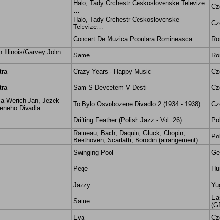
Halo, Tady Orchestr Ceskoslovenske Televize
Cz
…
Halo, Tady Orchestr Ceskoslovenske
Cz
Televize…
Concert De Muzica Populara Romineasca
Ro
n Illinois/Garvey John
Same
Ro
tra
Crazy Years - Happy Music
Cz
tra
Sam S Devcetem V Desti
Cz
 a Werich Jan, Jezek
To Bylo Osvobozene Divadlo 2 (1934 - 1938)
Cz
zeneho Divadla
Drifting Feather (Polish Jazz - Vol. 26)
Po
Rameau, Bach, Daquin, Gluck, Chopin,
Po
Beethoven, Scarlatti, Borodin (arrangement)
Swinging Pool
Ge
Pege
Hu
Jazzy
Yu
Ea
Same
(G
Eva
Cz