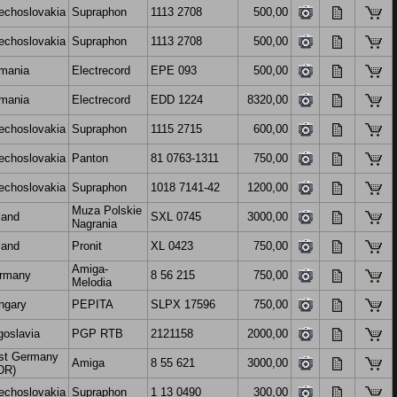
echoslovakia
Supraphon
1113 2708
500,00
echoslovakia
Supraphon
1113 2708
500,00
mania
Electrecord
EPE 093
500,00
mania
Electrecord
EDD 1224
8320,00
echoslovakia
Supraphon
1115 2715
600,00
echoslovakia
Panton
81 0763-1311
750,00
echoslovakia
Supraphon
1018 7141-42
1200,00
Muza Polskie
land
SXL 0745
3000,00
Nagrania
land
Pronit
XL 0423
750,00
Amiga-
rmany
8 56 215
750,00
Melodia
ngary
PEPITA
SLPX 17596
750,00
goslavia
PGP RTB
2121158
2000,00
st Germany
Amiga
8 55 621
3000,00
DR)
echoslovakia
Supraphon
1 13 0490
300,00