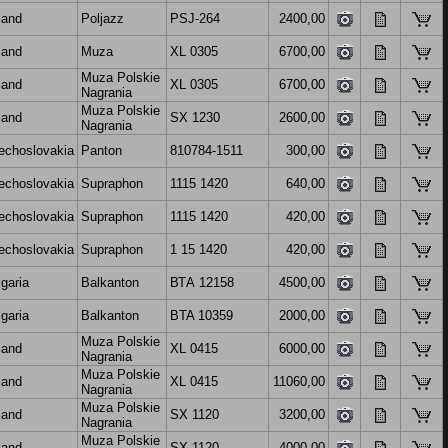
land
Poljazz
PSJ-264
2400,00
land
Muza
XL 0305
6700,00
Muza Polskie
land
XL 0305
6700,00
Nagrania
Muza Polskie
land
SX 1230
2600,00
Nagrania
echoslovakia
Panton
810784-1511
300,00
echoslovakia
Supraphon
1115 1420
640,00
echoslovakia
Supraphon
1115 1420
420,00
echoslovakia
Supraphon
1 15 1420
420,00
garia
Balkanton
ВТА 12158
4500,00
garia
Balkanton
BTA 10359
2000,00
Muza Polskie
land
XL 0415
6000,00
Nagrania
Muza Polskie
land
XL 0415
11060,00
Nagrania
Muza Polskie
land
SX 1120
3200,00
Nagrania
Muza Polskie
land
SX 1120
4000,00