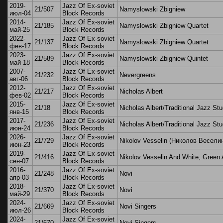
2019-
Jazz Of Ex-soviet
21/507
Namyslowski Zbigniew
июл-04
Block Records
2014-
Jazz Of Ex-soviet
21/185
Namyslowski Zbigniew Quartet
май-25
Block Records
2022-
Jazz Of Ex-soviet
21/137
Namyslowski Zbigniew Quartet
фев-17
Block Records
2023-
Jazz Of Ex-soviet
21/589
Namyslowski Zbigniew Quintet
май-18
Block Records
2007-
Jazz Of Ex-soviet
21/232
Nevergreens
авг-06
Block Records
2012-
Jazz Of Ex-soviet
21/217
Nicholas Albert
фев-02
Block Records
2015-
Jazz Of Ex-soviet
21/18
Nicholas Albert/Traditional Jazz Stu
янв-15
Block Records
2017-
Jazz Of Ex-soviet
21/236
Nicholas Albert/Traditional Jazz Stu
июн-24
Block Records
2026-
Jazz Of Ex-soviet
21/729
Nikolov Vesselin (Николов Весели
июн-23
Block Records
2019-
Jazz Of Ex-soviet
21/416
Nikolov Vesselin And White, Green
сен-07
Block Records
2016-
Jazz Of Ex-soviet
21/248
Novi
апр-03
Block Records
2018-
Jazz Of Ex-soviet
21/370
Novi
май-29
Block Records
2024-
Jazz Of Ex-soviet
21/669
Novi Singers
июл-26
Block Records
2024-
Jazz Of Ex-soviet
21/670
Novi Singers