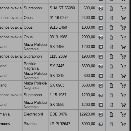
echoslovakia
Supraphon
SUA ST 55989
600,00
echoslovakia
Opus
91 16 0272
2400,00
echoslovakia
Opus
9115 1460
1000,00
echoslovakia
Opus
9313 1988
2000,00
Muza Polskie
land
SX 1455
1200,00
Nagrania
echoslovakia
Supraphon
1115 2309
1900,00
Polskie
land
SX 2445
3600,00
Nagrania
Muza Polskie
land
SX 1218
800,00
Nagrania
Muza Polskie
land
SX 0963
3600,00
Nagrania
echoslovakia
Supraphon
1 15 1987
1200,00
Muza Polskie
land
SX 1550
1200,00
Nagrania
mania
Electrecord
EDE 0476
12920,00
rmany
Piranha
LP PIR2647
5000,00