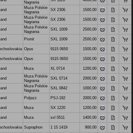
Nagrania
Muza Polskie
land
SX 2306
1500,00
Nagrania
Muza Polskie
land
SX 2306
1500,00
Nagrania
Muza Polskie
land
SXL 1009
2500,00
Nagrania
land
Pronit
SXL 1009
2500,00
echoslovakia
Opus
9115 0650
1500,00
echoslovakia
Opus
9115 0650
1500,00
land
Muza
XL 0714
1200,00
Muza Polskie
land
SXL 0714
2000,00
Nagrania
Muza Polskie
land
SXL 0842
1000,00
Nagrania
land
Poljazz
PSJ-192
2000,00
land
Muza
SX 1220
1200,00
land
Muza
sxl 0511
1400,00
echoslovakia
Supraphon
1 15 1419
900,00