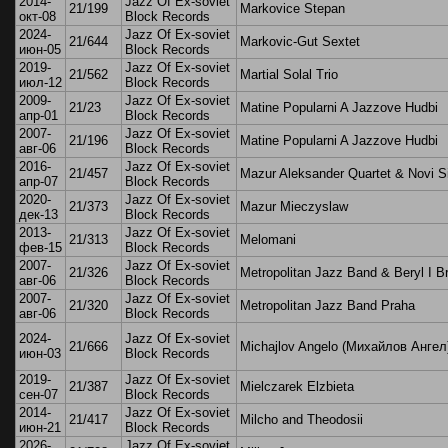
2014-
Jazz Of Ex-soviet
21/199
Markovice Stepan
окт-08
Block Records
2024-
Jazz Of Ex-soviet
21/644
Markovic-Gut Sextet
июн-05
Block Records
2019-
Jazz Of Ex-soviet
21/562
Martial Solal Trio
июл-12
Block Records
2009-
Jazz Of Ex-soviet
21/23
Matine Popularni A Jazzove Hudbi
апр-01
Block Records
2007-
Jazz Of Ex-soviet
21/196
Matine Popularni A Jazzove Hudbi
авг-06
Block Records
2016-
Jazz Of Ex-soviet
21/457
Mazur Aleksander Quartet & Novi S
апр-07
Block Records
2020-
Jazz Of Ex-soviet
21/373
Mazur Mieczyslaw
дек-13
Block Records
2013-
Jazz Of Ex-soviet
21/313
Melomani
фев-15
Block Records
2007-
Jazz Of Ex-soviet
21/326
Metropolitan Jazz Band & Beryl I B
авг-06
Block Records
2007-
Jazz Of Ex-soviet
21/320
Metropolitan Jazz Band Praha
авг-06
Block Records
2024-
Jazz Of Ex-soviet
21/666
Michajlov Angelo (Михайлов Ангел
июн-03
Block Records
2019-
Jazz Of Ex-soviet
21/387
Mielczarek Elzbieta
сен-07
Block Records
2014-
Jazz Of Ex-soviet
21/417
Milcho and Theodosii
июн-21
Block Records
2026-
Jazz Of Ex-soviet