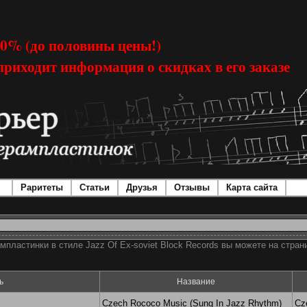
50% (до половины цены!)
приходит информация о скидках в его заказе
Раритеты
Статьи
Друзья
Отзывы
Карта сайта
мпластинки в стиле Jazz Of Ex-soviet Block Records вы можете на стран
ь
Название
Czech Rococo Music (Sung In Jazz Rhythm)
Cz