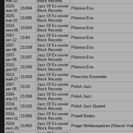
янв-10
Block Records
2025-
Jazz Of Ex-soviet
21/694
Pilarova Eva
янв-10
Block Records
2025-
Jazz Of Ex-soviet
21/695
Pilarova Eva
янв-10
Block Records
2024-
Jazz Of Ex-soviet
21/643
Pilarova Eva
июн-05
Block Records
2007-
Jazz Of Ex-soviet
21/64
Pilarova Eva
окт-12
Block Records
2007-
Jazz Of Ex-soviet
21/209
Pilarova Eva
авг-06
Block Records
2007-
Jazz Of Ex-soviet
21/287
Pilarova Eva
авг-06
Block Records
2010-
Jazz Of Ex-soviet
21/340
Pilarova Eva
дек-02
Block Records
2013-
Jazz Of Ex-soviet
21/443
Pinocchio Ensemble
май-27
Block Records
2007-
Jazz Of Ex-soviet
21/10
Polish Jazz
авг-06
Block Records
2009-
Jazz Of Ex-soviet
21/368
Polish Jazz
апр-21
Block Records
2018-
Jazz Of Ex-soviet
21/118
Polish Jazz Quartet
янв-16
Block Records
2024-
Jazz Of Ex-soviet
21/656
Powell Baden
июн-11
Block Records
2024-
Jazz Of Ex-soviet
21/663
Prager Moldauspatzen (Vltavsti Vra
июл-26
Block Records