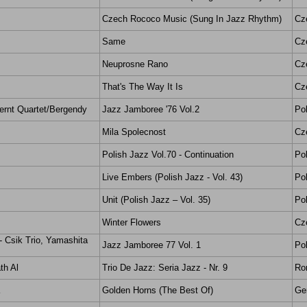
Czech Rococo Music (Sung In Jazz Rhythm)
Cz
Same
Cz
Neuprosne Rano
Cz
That's The Way It Is
Cz
ernt Quartet/Bergendy
Jazz Jamboree '76 Vol.2
Po
Mila Spolecnost
Cz
Polish Jazz Vol.70 - Continuation
Po
Live Embers (Polish Jazz - Vol. 43)
Po
Unit (Polish Jazz – Vol. 35)
Po
Winter Flowers
Cz
- Csik Trio, Yamashita
Jazz Jamboree 77 Vol. 1
Po
th Al
Trio De Jazz: Seria Jazz - Nr. 9
Ro
Golden Horns (The Best Of)
Ge