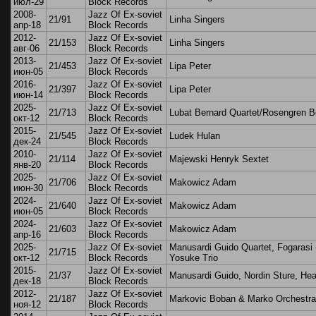
июл-29
Block Records
2008-
Jazz Of Ex-soviet
21/91
Linha Singers
апр-18
Block Records
2012-
Jazz Of Ex-soviet
21/153
Linha Singers
авг-06
Block Records
2013-
Jazz Of Ex-soviet
21/453
Lipa Peter
июн-05
Block Records
2016-
Jazz Of Ex-soviet
21/397
Lipa Peter
июн-14
Block Records
2025-
Jazz Of Ex-soviet
21/713
Lubat Bernard Quartet/Rosengren B
окт-12
Block Records
2015-
Jazz Of Ex-soviet
21/545
Ludek Hulan
дек-24
Block Records
2010-
Jazz Of Ex-soviet
21/114
Majewski Henryk Sextet
янв-20
Block Records
2025-
Jazz Of Ex-soviet
21/706
Makowicz Adam
июн-30
Block Records
2024-
Jazz Of Ex-soviet
21/640
Makowicz Adam
июн-05
Block Records
2024-
Jazz Of Ex-soviet
21/603
Makowicz Adam
апр-16
Block Records
2025-
Jazz Of Ex-soviet
Manusardi Guido Quartet, Fogarasi 
21/715
окт-12
Block Records
Yosuke Trio
2015-
Jazz Of Ex-soviet
21/37
Manusardi Guido, Nordin Sture, Hea
дек-18
Block Records
2012-
Jazz Of Ex-soviet
21/187
Markovic Boban & Marko Orchestra
ноя-12
Block Records