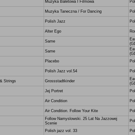
Muzyka Baletowa I Filmowa
Po
Muzyka Taneczna / For Dancing
Po
Polish Jazz
Po
Alter Ego
Ro
Ea
Same
(G
Ea
Same
(G
Placebo
Po
Polish Jazz vol.54
Po
Ea
& Strings
Grossstadtkinder
(G
Jej Portret
Po
Air Condition
Po
Air Condition. Follow Your Kite
Po
Follow Namyslowski. 25 Lat Na Jazzowej
Po
Scenie
Polish jazz vol. 33
Po