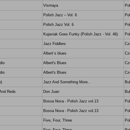
Vismaya
Po
Polish Jazz – Vol. 6
Po
Polish Jazz Vol. 6
Po
Kujaviak Goes Funky (Polish Jazz - Vol. 46)
Po
Jazz Fiddlers
Cz
Albert`s blues
Cz
dio
Albert's Blues
Cz
dio
Albert's Blues
Cz
н)
Jazz And Something More...
Bul
 And Reds
Don Juan
Bul
Bossa Nova - Polish Jazz vol.13
Po
Bossa Nova - Polish Jazz vol.13
Po
Five, Four, Three
Po
Five, Four, Three
Po