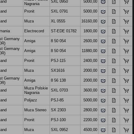
land
SXL 0950
5000,00
Nagrania
land
Pronit
SXL 0791
5000,00
land
Muza
XL 0555
16160,00
mania
Electrecord
ST-EDE 01782
1800,00
st Germany
Amiga
8 50 054
2600,00
DR)
st Germany
Amiga
8 50 054
11880,00
DR)
land
Pronit
PSJ-115
2400,00
land
Muza
SX1616
2000,00
st Germany
Amiga
8 56 138
2000,00
DR)
Muza Polskie
land
SXL 0703
3600,00
Nagrania
land
Poljazz
PSJ-85
5000,00
land
Muza Stereo
SX 2303
2800,00
land
Pronit
PSJ-100
2200,00
land
Muza
SXL 0952
4500,00