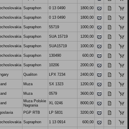
echoslovakia
Supraphon
0 13 0490
1800,00
echoslovakia
Supraphon
0 13 0490
1800,00
echoslovakia
Supraphon
55719
1000,00
echoslovakia
Supraphon
SUA 15719
1200,00
echoslovakia
Supraphon
SUA15719
1000,00
echoslovakia
Supraphon
130490
600,00
echoslovakia
Supraphon
10206
2000,00
ngary
Qualiton
LPX 7234
2400,00
land
Muza
SX 1323
1200,00
land
Muza
0579
3600,00
Muza Polskie
land
XL 0246
8000,00
Nagrania
goslavia
PGP RTB
LP 5831
3200,00
echoslovakia
Supraphon
1 13 0914
600,00