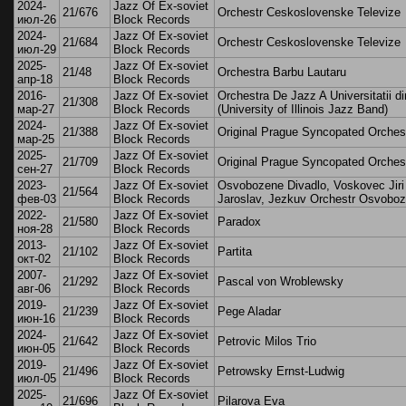
2024-
Jazz Of Ex-soviet
21/676
Orchestr Ceskoslovenske Televize
июл-26
Block Records
2024-
Jazz Of Ex-soviet
21/684
Orchestr Ceskoslovenske Televize
июл-29
Block Records
2025-
Jazz Of Ex-soviet
21/48
Orchestra Barbu Lautaru
апр-18
Block Records
2016-
Jazz Of Ex-soviet
Orchestra De Jazz A Universitatii di
21/308
мар-27
Block Records
(University of Illinois Jazz Band)
2024-
Jazz Of Ex-soviet
21/388
Original Prague Syncopated Orches
мар-25
Block Records
2025-
Jazz Of Ex-soviet
21/709
Original Prague Syncopated Orches
сен-27
Block Records
2023-
Jazz Of Ex-soviet
Osvobozene Divadlo, Voskovec Jiri
21/564
фев-03
Block Records
Jaroslav, Jezkuv Orchestr Osvobo
2022-
Jazz Of Ex-soviet
21/580
Paradox
ноя-28
Block Records
2013-
Jazz Of Ex-soviet
21/102
Partita
окт-02
Block Records
2007-
Jazz Of Ex-soviet
21/292
Pascal von Wroblewsky
авг-06
Block Records
2019-
Jazz Of Ex-soviet
21/239
Pege Aladar
июн-16
Block Records
2024-
Jazz Of Ex-soviet
21/642
Petrovic Milos Trio
июн-05
Block Records
2019-
Jazz Of Ex-soviet
21/496
Petrowsky Ernst-Ludwig
июл-05
Block Records
2025-
Jazz Of Ex-soviet
21/696
Pilarova Eva