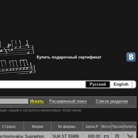
Купить подарочный сертификат
Русский
English
Искать
Расширенный поиск
Список разделов
ицах нашего каталога виниловых пластинок.
Страна
Фирма
№ фирмы.
Цена,Р
Фото
Просм
Купить
echoslovakia
Supraphon
SUA ST 55989
600,00