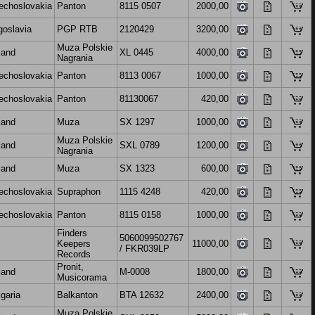
echoslovakia
Panton
8115 0507
2000,00
goslavia
PGP RTB
2120429
3200,00
Muza Polskie
land
XL 0445
4000,00
Nagrania
echoslovakia
Panton
8113 0067
1000,00
echoslovakia
Panton
81130067
420,00
land
Muza
SX 1297
1000,00
Muza Polskie
land
SXL 0789
1200,00
Nagrania
land
Muza
SX 1323
600,00
echoslovakia
Supraphon
1115 4248
420,00
echoslovakia
Panton
8115 0158
1000,00
Finders
5060099502767
Keepers
11000,00
/ FKR039LP
Records
Pronit,
land
M-0008
1800,00
Musicorama
garia
Balkanton
BTA 12632
2400,00
Muza Polskie