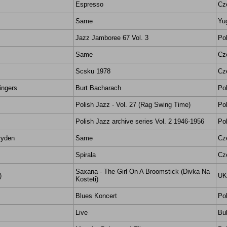
Espresso
Cz
Same
Yu
Jazz Jamboree 67 Vol. 3
Po
Same
Cz
Scsku 1978
Cz
ingers
Burt Bacharach
Po
Polish Jazz - Vol. 27 (Rag Swing Time)
Po
Polish Jazz archive series Vol. 2 1946-1956
Po
ryden
Same
Cz
Spirala
Cz
Saxana - The Girl On A Broomstick (Divka Na
)
UK
Kosteti)
Blues Koncert
Po
Live
Bul