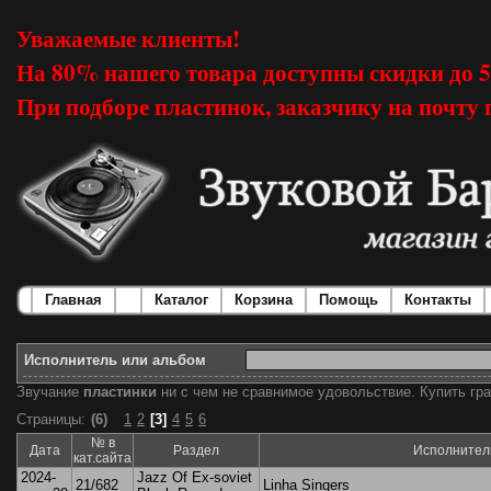
Уважаемые клиенты!
На 80% нашего товара доступны скидки до 
При подборе пластинок, заказчику на почту 
Главная
Каталог
Корзина
Помощь
Контакты
Исполнитель или альбом
Звучание
пластинки
ни с чем не сравнимое удовольствие. Купить гра
Страницы:
(6)
1
2
[3]
4
5
6
№ в
Дата
Раздел
Исполнител
кат.сайта
2024-
Jazz Of Ex-soviet
21/682
Linha Singers