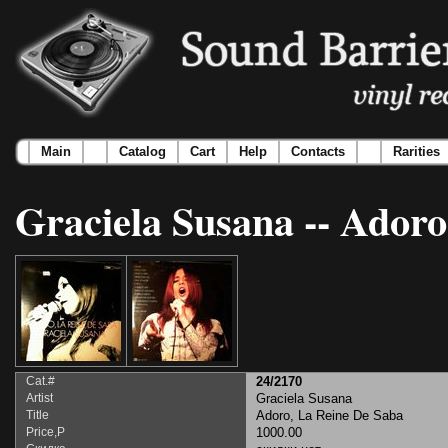
Main
Catalog
Cart
Help
Contacts
Rarities
Graciela Susana -- Adoro
Cat.#
24/2170
Artist
Graciela Susana
Title
Adoro, La Reine De Saba
Price,Р
1000.00