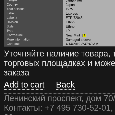
Скидка
скидки нет
Country
Japan
Year of issue
1975
Label
Express
Label #
ETP-72045
Division
Ethno
Style
Ethno
Type
LP
Состояние
Near Mint
?
More information
Damaged sleeve
Card date
4/14/2019 8:47:40 AM
Уточняйте наличие товара, 
торговых площадках и може
заказа
Add to cart
Back
Ленинский проспект, дом 70
Контакты:
+7 495 730-52-01,