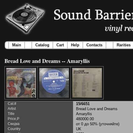
Main
Catalog
Cart
Help
Contacts
Rarities
Bread Love and Dreams -- Amaryllis
Cat.#
15/6651
Artist
Bread Love and Dreams
Title
Amaryllis
Price,Р
480000.00
Скидка
от 0 до 50% (уточняйте)
Country
UK