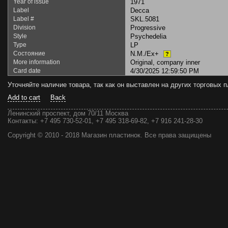
Year of issue
1971
Label
Decca
Label #
SKL.5081
Division
Progressive
Style
Psychedelia
Type
LP
Состояние
N.M./Ex+
?
More information
Original, company inner
Card date
4/30/2025 12:59:50 PM
Уточняйте наличие товара, так как он выставлен на других торговых
Add to cart
Back
Ленинский проспект, дом 70/11 Москва
Контакты:
+7 495 730-52-01, +7 495 318-69-82, +7 916 241-28-30
Copyright © 2010 - 2018 Магазин пластинок. Все права защищены