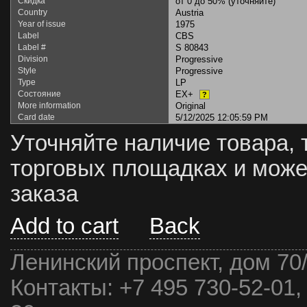
Скидка
от 0 до 50% (уточняйте)
Country
Austria
Year of issue
1975
Label
CBS
Label #
S 80843
Division
Progressive
Style
Progressive
Type
LP
Состояние
EX+
?
More information
Original
Card date
5/12/2025 12:05:59 PM
Уточняйте наличие товара, 
торговых площадках и може
заказа
Add to cart
Back
Ленинский проспект, дом 70
Контакты:
+7 495 730-52-01,