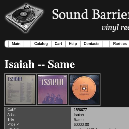
Main
Catalog
Cart
Help
Contacts
Rarities
Isaiah -- Same
Cat.#
15/6677
Artist
Isaiah
Title
Same
Price,Р
60000.00